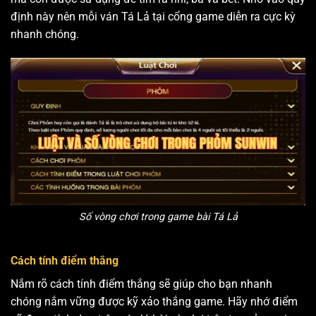
định này nên mỗi ván Tá Lả tại cổng game diễn ra cực kỳ
nhanh chóng.
Số vòng chơi trong game bài Tá Lả
Cách tính điểm thắng
Nắm rõ cách tính điểm thắng sẽ giúp cho bạn nhanh
chóng nắm vững được kỹ xảo thắng game. Hãy nhớ điểm