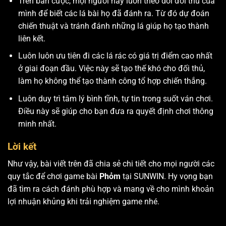
Trên bàn cược, mọi người hãy luôn theo dõi đối thủ của
mình để biết các lá bài họ đã đánh ra. Từ đó dự đoán
chiến thuật và tránh đánh những lá giúp họ tạo thành
liên kết.
Luôn luôn ưu tiên đi các lá rác có giá trị điểm cao nhất
ở giai đoạn đầu. Việc này sẽ tạo thế khó cho đối thủ,
làm họ không thể tạo thành công tổ hợp chiến thắng.
Luôn duy trì tâm lý bình tĩnh, tự tin trong suốt ván chơi.
Điều này sẽ giúp cho bạn đưa ra quyết định chơi thông
minh nhất.
Lời kết
Như vậy, bài viết trên đã chia sẻ chi tiết cho mọi người các
quy tắc để chơi game bài
Phỏm
tại SUNWIN. Hy vọng bạn
đã tìm ra cách đánh phù hợp và mang về cho mình khoản
lợi nhuận khủng khi trải nghiệm game nhé.