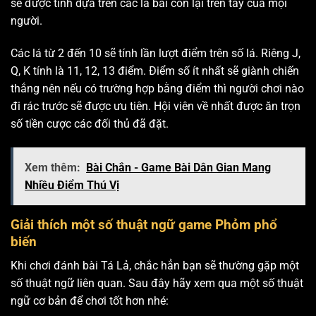
sẽ được tính dựa trên các lá bài còn lại trên tay của mọi
người.
Các lá từ 2 đến 10 sẽ tính lần lượt điểm trên số lá. Riêng J,
Q, K tính là 11, 12, 13 điểm. Điểm số ít nhất sẽ giành chiến
thắng nên nếu có trường hợp bằng điểm thì người chơi nào
đi rác trước sẽ được ưu tiên. Hội viên về nhất được ăn trọn
số tiền cược các đối thủ đã đặt.
Xem thêm:
Bài Chắn - Game Bài Dân Gian Mang
Nhiều Điểm Thú Vị
Giải thích một số thuật ngữ game Phỏm phổ
biến
Khi chơi đánh bài Tá Lả, chắc hẳn bạn sẽ thường gặp một
số thuật ngữ liên quan. Sau đây hãy xem qua một số thuật
ngữ cơ bản để chơi tốt hơn nhé: