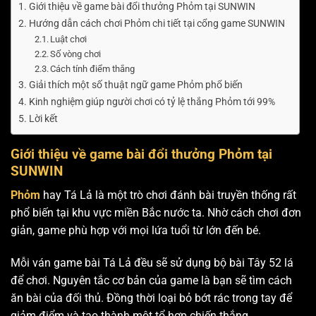
Giới thiệu về game bài đổi thưởng Phỏm tại SUNWIN
Hướng dẫn cách chơi Phỏm chi tiết tại cổng game SUNWIN
Luật chơi
Số vòng chơi
Cách tính điểm thắng
Giải thích một số thuật ngữ game Phỏm phổ biến
Kinh nghiệm giúp người chơi có tỷ lệ thắng Phỏm tới 99%
Lời kết
Giới thiệu về game bài đổi thưởng Phỏm tại
SUNWIN
Phỏm
hay Tá Lả là một trò chơi đánh bài truyền thống rất
phổ biến tại khu vực miền Bắc nước ta. Nhờ cách chơi đơn
giản, game phù hợp với mọi lứa tuổi từ lớn đến bé.
Mỗi ván game bài Tá Lả đều sẽ sử dụng bộ bài Tây 52 lá
để chơi. Nguyên tắc cơ bản của game là bạn sẽ tìm cách
ăn bài của đối thủ. Đồng thời loại bỏ bớt rác trong tay để
giảm điểm và tạo thành một tổ hợp chiến thắng.