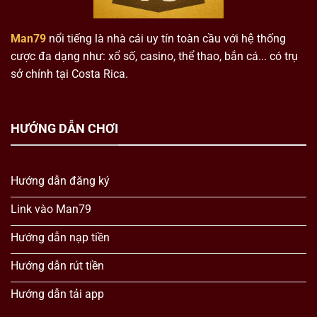
Man79
nổi tiếng là nhà cái uy tín toàn cầu với hệ thống
cược đa dạng như: xổ số, casino, thể thao, bắn cá... có trụ
sở chính tại Costa Rica.
HƯỚNG DẪN CHƠI
Hướng dẫn đăng ký
Link vào Man79
Hướng dẫn nạp tiền
Hướng dẫn rút tiền
Hướng dẫn tải app